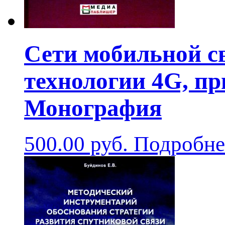
Сети мобильной с
технологии 4G, пр
Монография
500.00
руб.
Подробне