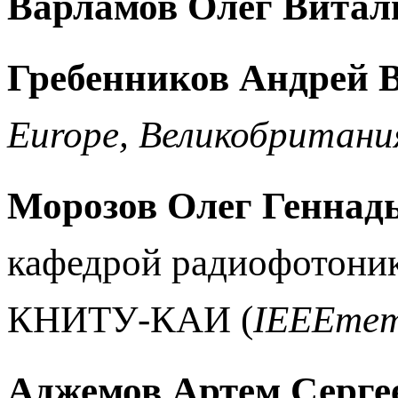
Варламов Олег Витал
Гребенников Андрей 
Europe
, Великобритани
Морозов Олег Геннад
кафедрой радиофотони
КНИТУ-КАИ (
IEEE
mem
Аджемов Артем Серге