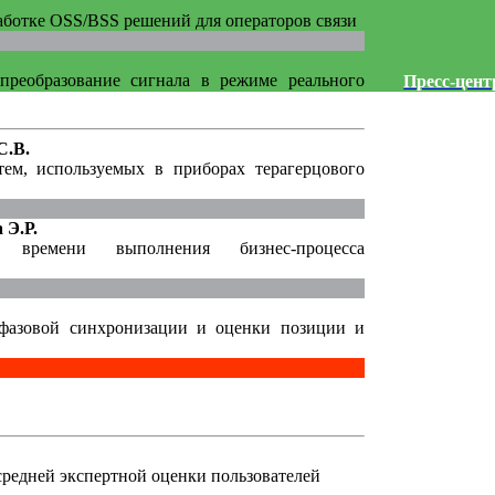
аботке OSS/BSS решений для операторов связи
преобразование сигнала в режиме реального
Пресс-цент
С.В.
ем, используемых в приборах терагерцового
 Э.Р.
времени выполнения бизнес-процесса
 фазовой синхронизации и оценки позиции и
редней экспертной оценки пользователей