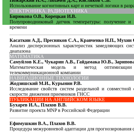
Пожарский Н.А., Лихачев Д.А., Кисляков С.В.
Использование когнитивных карт и нечеткой логики в разр
ЭЛЕКТРОНИКА. РАДИОТЕХНИКА
Бирюкова О.В., Корецкая И.В.
Полупроводниковый датчик температуры: получение и 
времени
Касаткин А.Д., Пресняков С.А., Кравченко Н.П., Мухин 
Анализ дисперсионных характеристик замедляющих сист
диапазона
МАТЕМАТИКА
Самуйлов К.Е., Чукарин А.В., Гайдамака Ю.В., Зарипова
Математическая модель и метод оптимизации 
телекоммуникационной компании
НАВИГАЦИОННЫЕ ТЕХНОЛОГИИ
Жодзишский М.И., Курынин Р.В.
Исследование свойств систем раздельной и совместной
скорости движения приемников ГНСС
ПУБЛИКАЦИИ НА АНГЛИЙСКОМ ЯЗЫКЕ
Бухарев И.А., Плахов В.В.
Развитие проекта MNP в Российской Федерации
Ефимушкин В.А., Плахов В.В.
Процедура межуровневой адаптации для прогнозирования с