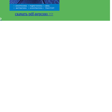
скачать pdf-версию >>
р