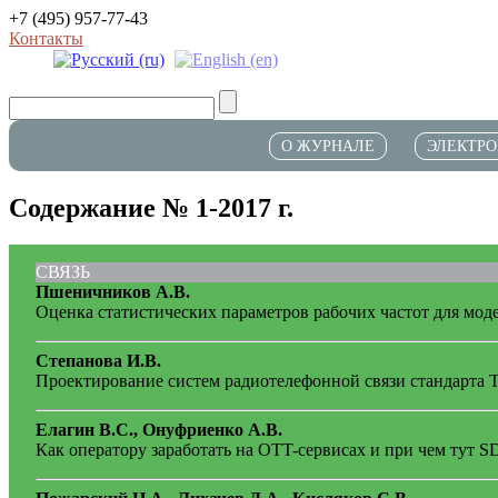
+7 (495) 957-77-43
Контакты
О ЖУРНАЛЕ
ЭЛЕКТРО
Содержание № 1-2017 г.
СВЯЗЬ
Пшеничников А.В.
Оценка статистических параметров рабочих частот для мо
Степанова И.В.
Проектирование систем радиотелефонной связи стандарта
Елагин В.С., Онуфриенко А.В.
Как оператору заработать на OTT-сервисах и при чем тут 