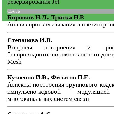
резервирования Jet
СВЯЗЬ
Бирюков Н.Л., Триска Н.Р.
Анализ проскальзывания в плезиохрон
Степанова И.В.
Вопросы построения и проек
беспроводного широкополосного дост
Mesh
Кузнецов И.В., Филатов П.Е.
Аспекты построения группового коде
импульсно-кодовой модуляц
многоканальных систем связи