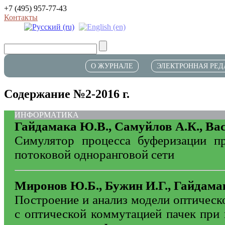
+7 (495) 957-77-43
Контакты
О ЖУРНАЛЕ
ЭЛЕКТРОННАЯ РЕД
Содержание №2-2016 г.
ИНФОРМАТИКА
Гайдамака Ю.В., Самуйлов А.К., Ва
Симулятор процесса буферизации п
потоковой одноранговой сети
Миронов Ю.Б., Бужин И.Г., Гайдама
Построение и анализ модели оптическ
с оптической коммутацией пачек при