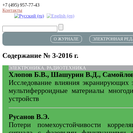
+7 (495) 957-77-43
Контакты
О ЖУРНАЛЕ
ЭЛЕКТРОННАЯ РЕД
Содержание № 3-2016 г.
ЭЛЕКТРОНИКА. РАДИОТЕХНИКА
Хлопов Б.В., Шашурин В.Д., Самойло
Исследование влияния экранирующих 
мультиферроидные материалы многод
устройств
Русанов В.Э.
Потери помехоустойчивости коррел
сигнала с фазовыми флуктуациями 