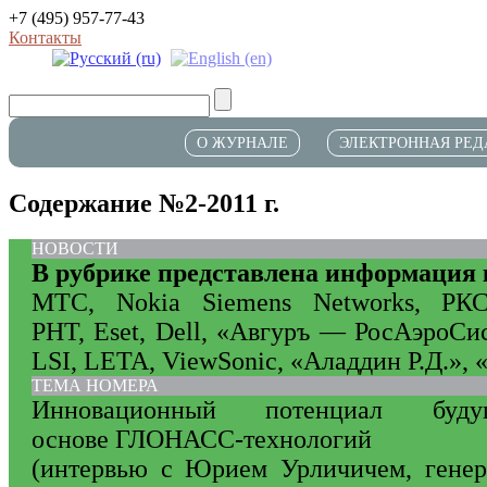
+7 (495) 957-77-43
Контакты
О ЖУРНАЛЕ
ЭЛЕКТРОННАЯ РЕД
Содержание №2-2011 г.
НОВОСТИ
В рубрике представлена информация
МТС, Nokia Siemens Networks, РК
РНТ, Eset, Dell, «Авгуръ — РосАэроСис
LSI, LETA, ViewSonic, «Аладдин Р.Д.»,
ТЕМА НОМЕРА
Инновационный потенциал буд
основе ГЛОНАСС-технологий
(интервью с Юрием Урличичем, гене