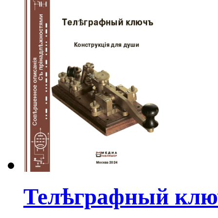
Телѣграфный ключ