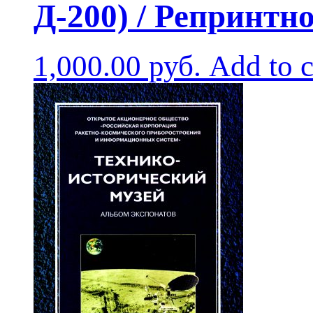
Д-200) / Репринтн
1,000.00
руб.
Add to c