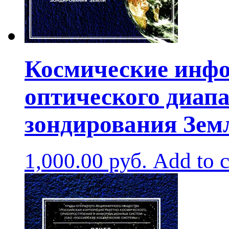
Космические инф
оптического диап
зондирования Зем
1,000.00
руб.
Add to c