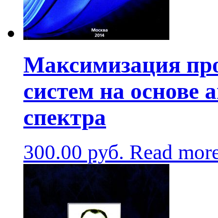
Максимизация про
систем на основе 
спектра
300.00
руб.
Read mor