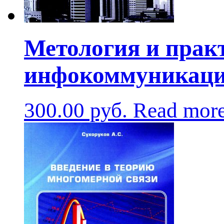
Метология и прак
инфокоммуникаци
300.00
руб.
Read mor