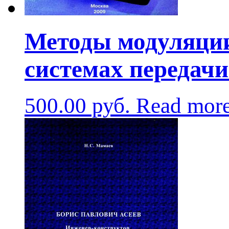
Методы модуляции
системах передач
500.00
руб.
Read mor