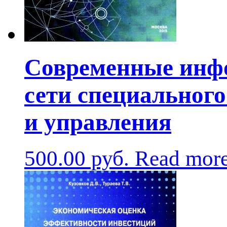
Современные инф
сети специальног
и управления
500.00
руб.
Read mor