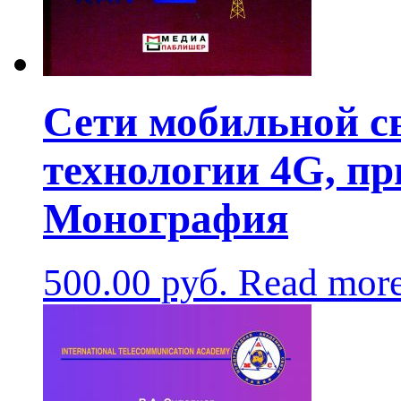
Сети мобильной с
технологии 4G, пр
Монография
500.00
руб.
Read mor