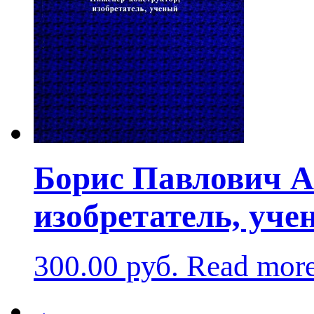
Борис Павлович А
изобретатель, уч
300.00
руб.
Read mor
←