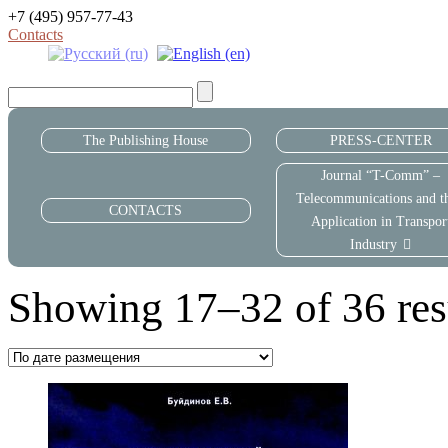
+7 (495) 957-77-43
Contacts
The Publishing House
PRESS-CENTER
Journal “T-Comm” –
Telecommunications and th
CONTACTS
Application in Transpor
Industry
Showing 17–32 of 36 res