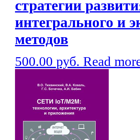
стратегии развити
интегрального и 
методов
500.00
руб.
Read mor